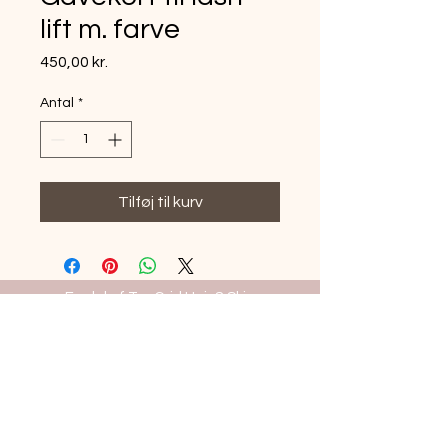
lift m. farve
Pris
450,00 kr.
Antal
*
Tilføj til kurv
En del af TanGrid Hair & Skin
Care
Hundige Strandvej 205, 2670
Greve
Tlf:
61314510
CVR:
43018426
Registreret
hos
sikkerhedstyrelsen TAST-
02055