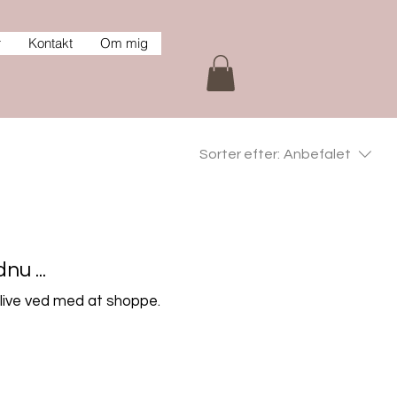
r
Kontakt
Om mig
Sorter efter:
Anbefalet
u ...
live ved med at shoppe.