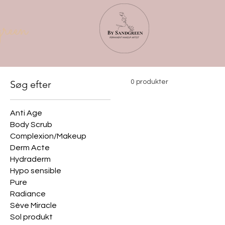
reen
Søg efter
0 produkter
Anti Age
Body Scrub
Complexion/Makeup
Derm Acte
Hydraderm
Hypo sensible
Pure
Radiance
Sève Miracle
Sol produkt