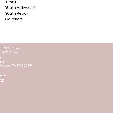
Time+
Youth Active Lift
Youth Repair
Gavekort
r & Skin Care
, 2670 Greve
10
426
yrelsen TAST-02055
elser
tik